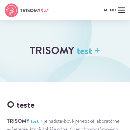
MENU
TRISOMY
test +
O teste
TRISOMY
test +
je nadstavbové genetické laboratórne
vyšetrenie, ktoré dokáže odhaliť viac chromozómových