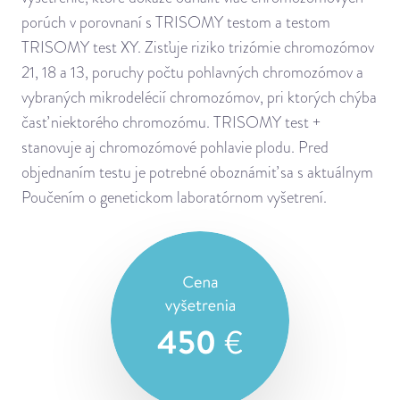
porúch v porovnaní s TRISOMY testom a testom
TRISOMY test XY. Zisťuje riziko trizómie chromozómov
21, 18 a 13, poruchy počtu pohlavných chromozómov a
vybraných mikrodelécií chromozómov, pri ktorých chýba
časť niektorého chromozómu. TRISOMY test +
stanovuje aj chromozómové pohlavie plodu. Pred
objednaním testu je potrebné oboznámiť sa s aktuálnym
Poučením o genetickom laboratórnom vyšetrení.