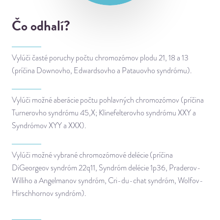
Čo odhalí?
Vylúči časté poruchy počtu chromozómov plodu 21, 18 a 13
(príčina Downovho, Edwardsovho a Patauovho syndrómu).
Vylúči možné aberácie počtu pohlavných chromozómov (príčina
Turnerovho syndrómu 45,X; Klinefelterovho syndrómu XXY a
Syndrómov XYY a XXX).
Vylúči možné vybrané chromozómové delécie (príčina
DiGeorgeov syndróm 22q11, Syndróm delécie 1p36, Praderov-
Williho a Angelmanov syndróm, Cri-du-chat syndróm, Wolfov-
Hirschhornov syndróm).