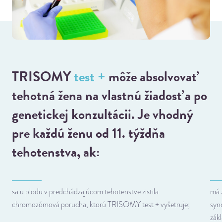
TRISOMY
test +
môže absolvovať
tehotná žena na vlastnú žiadosť a po
genetickej konzultácii. Je vhodný
pre každú ženu od 11. týždňa
tehotenstva, ak:
sa u plodu v predchádzajúcom tehotenstve zistila
má 
chromozómová porucha, ktorú TRISOMY test + vyšetruje;
syn
zák