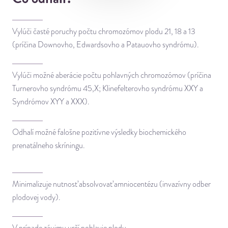
Vylúči časté poruchy počtu chromozómov plodu 21, 18 a 13
(príčina Downovho, Edwardsovho a Patauovho syndrómu).
Vylúči možné aberácie počtu pohlavných chromozómov (príčina
Turnerovho syndrómu 45,X; Klinefelterovho syndrómu XXY a
Syndrómov XYY a XXX).
Odhalí možné falošne pozitívne výsledky biochemického
prenatálneho skríningu.
Minimalizuje nutnosť absolvovať amniocentézu (invazívny odber
plodovej vody).