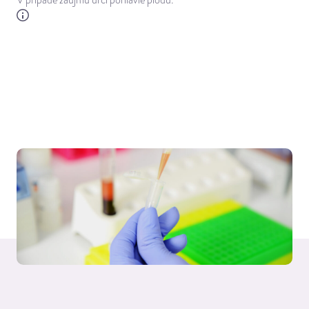
V prípade záujmu určí pohlavie plodu.