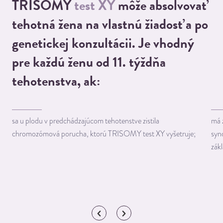
TRISOMY
test XY
môže absolvovať
tehotná žena na vlastnú žiadosť a po
genetickej konzultácii. Je vhodný
pre každú ženu od 11. týždňa
tehotenstva, ak:
sa u plodu v predchádzajúcom tehotenstve zistila
má 
chromozómová porucha, ktorú TRISOMY test XY vyšetruje;
syn
zák