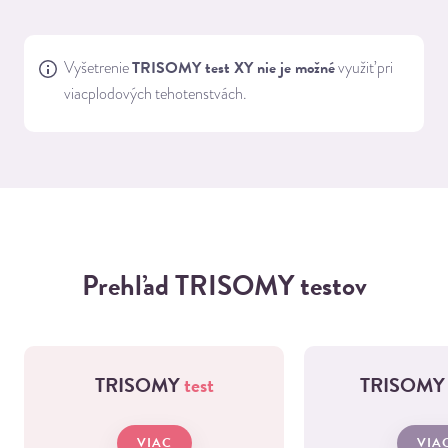
TRISOMY test XY nie je možné
Vyšetrenie
využiť pri
viacplodových tehotenstvách.
Prehľad
TRISOMY testov
TRISOMY
test
TRISOM
VIAC
VIA