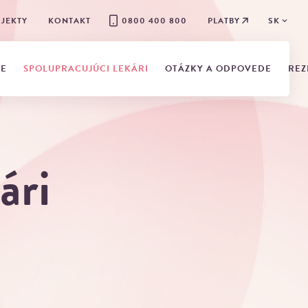
JEKTY
KONTAKT
0800 400 800
PLATBY
SK
IE
SPOLUPRACUJÚCI LEKÁRI
OTÁZKY A ODPOVEDE
REZ
ári