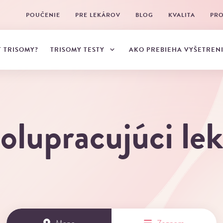
POUČENIE
PRE LEKÁROV
BLOG
KVALITA
PRO
TRISOMY TESTY
Ť TRISOMY?
AKO PREBIEHA VYŠETREN
olupracujúci lek