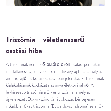
Triszómia – véletlenszerű
osztási hiba
A triszómiák nem az ősöktől örökölt családi genetikai
rendellenességek. Ez szinte mindig egy új hiba, amely az
embriófejlődés korai szakaszában jelentkezik. Triszómiák
kialakulásának kockázata az anya életkorával nő. A
leghíresebb triszómia a 21-es triszómia, amely az
úgynevezett Down-szindrómát okozza. Lényegesen
ritkább a 18-as triszómia (Edwards-szindróma) és a 13-