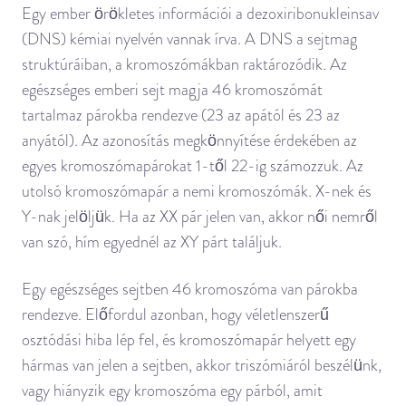
Egy ember örökletes információi a dezoxiribonukleinsav
(DNS) kémiai nyelvén vannak írva. A DNS a sejtmag
struktúráiban, a kromoszómákban raktározódik. Az
egészséges emberi sejt magja 46 kromoszómát
tartalmaz párokba rendezve (23 az apától és 23 az
anyától). Az azonosítás megkönnyítése érdekében az
egyes kromoszómapárokat 1-től 22-ig számozzuk. Az
utolsó kromoszómapár a nemi kromoszómák. X-nek és
Y-nak jelöljük. Ha az XX pár jelen van, akkor női nemről
van szó, hím egyednél az XY párt találjuk.
Egy egészséges sejtben 46 kromoszóma van párokba
rendezve. Előfordul azonban, hogy véletlenszerű
osztódási hiba lép fel, és kromoszómapár helyett egy
hármas van jelen a sejtben, akkor triszómiáról beszélünk,
vagy hiányzik egy kromoszóma egy párból, amit