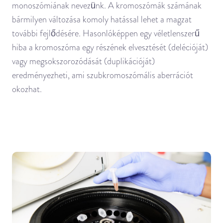
monoszómiának nevezünk. A kromoszómák számának
bármilyen változása komoly hatással lehet a magzat
további fejlődésére. Hasonlóképpen egy véletlenszerű
hiba a kromoszóma egy részének elvesztését (delécióját)
vagy megsokszorozódását (duplikációját)
eredményezheti, ami szubkromoszómális aberrációt
okozhat.