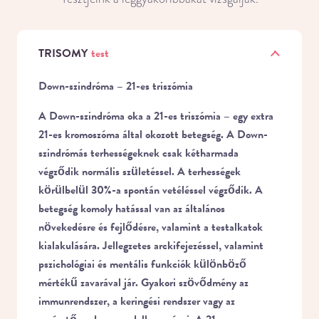
TRISOMY
test
Down-szindróma – 21-es triszómia
A Down-szindróma oka a 21-es triszómia – egy extra
21-es kromoszóma által okozott betegség. A Down-
szindrómás terhességeknek csak kétharmada
végződik normális születéssel. A terhességek
körülbelül 30%-a spontán vetéléssel végződik. A
betegség komoly hatással van az általános
növekedésre és fejlődésre, valamint a testalkatok
kialakulására. Jellegzetes arckifejezéssel, valamint
pszichológiai és mentális funkciók különböző
mértékű zavarával jár. Gyakori szövődmény az
immunrendszer, a keringési rendszer vagy az