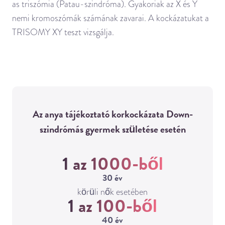
as triszómia (Patau-szindróma). Gyakoriak az X és Y
nemi kromoszómák számának zavarai. A kockázatukat a
TRISOMY XY teszt vizsgálja.
Az anya tájékoztató korkockázata Down-
szindrómás gyermek születése esetén
1 az 1000-ből
30 év
körüli nők esetében
1 az 100-ből
40 év