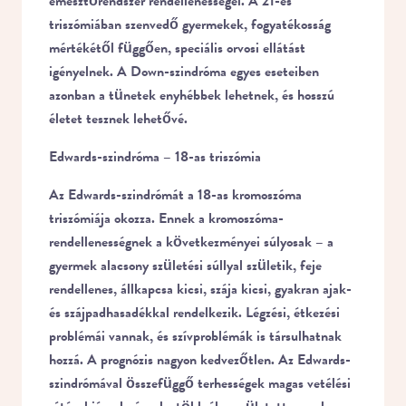
emésztőrendszer rendellenességei. A 21-es
triszómiában szenvedő gyermekek, fogyatékosság
mértékétől függően, speciális orvosi ellátást
igényelnek. A Down-szindróma egyes eseteiben
azonban a tünetek enyhébbek lehetnek, és hosszú
életet tesznek lehetővé.
Edwards-szindróma – 18-as triszómia
Az Edwards-szindrómát a 18-as kromoszóma
triszómiája okozza. Ennek a kromoszóma-
rendellenességnek a következményei súlyosak – a
gyermek alacsony születési súllyal születik, feje
rendellenes, állkapcsa kicsi, szája kicsi, gyakran ajak-
és szájpadhasadékkal rendelkezik. Légzési, étkezési
problémái vannak, és szívproblémák is társulhatnak
hozzá. A prognózis nagyon kedvezőtlen. Az Edwards-
szindrómával összefüggő terhességek magas vetélési