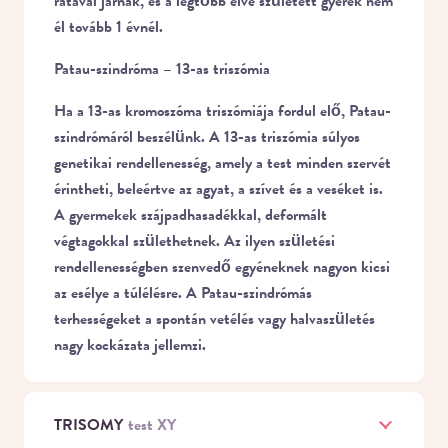
rátával járnak, és a legtöbb élve született gyerek nem
él tovább 1 évnél.
Patau-szindróma – 13-as triszómia
Ha a 13-as kromoszóma triszómiája fordul elő, Patau-
szindrómáról beszélünk. A 13-as triszómia súlyos
genetikai rendellenesség, amely a test minden szervét
érintheti, beleértve az agyat, a szívet és a veséket is.
A gyermekek szájpadhasadékkal, deformált
végtagokkal születhetnek. Az ilyen születési
rendellenességben szenvedő egyéneknek nagyon kicsi
az esélye a túlélésre. A Patau-szindrómás
terhességeket a spontán vetélés vagy halvaszületés
nagy kockázata jellemzi.
TRISOMY
test XY