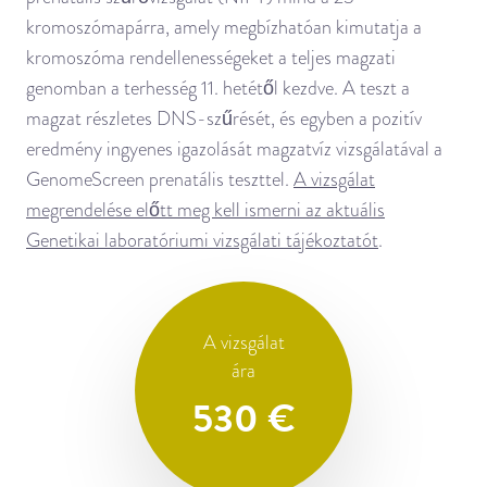
kromoszómapárra, amely megbízhatóan kimutatja a
kromoszóma rendellenességeket a teljes magzati
genomban a terhesség 11. hetétől kezdve. A teszt a
magzat részletes DNS-szűrését, és egyben a pozitív
eredmény ingyenes igazolását magzatvíz vizsgálatával a
GenomeScreen prenatális teszttel.
A vizsgálat
megrendelése előtt meg kell ismerni az aktuális
Genetikai laboratóriumi vizsgálati tájékoztatót
.
A vizsgálat
ára
530 €