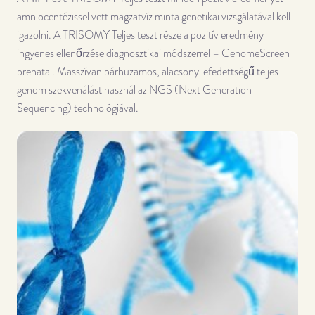
amniocentézissel vett magzatvíz minta genetikai vizsgálatával kell
igazolni. A TRISOMY Teljes teszt része a pozitív eredmény
ingyenes ellenőrzése diagnosztikai módszerrel – GenomeScreen
prenatal. Masszívan párhuzamos, alacsony lefedettségű teljes
genom szekvenálást használ az NGS (Next Generation
Sequencing) technológiával.