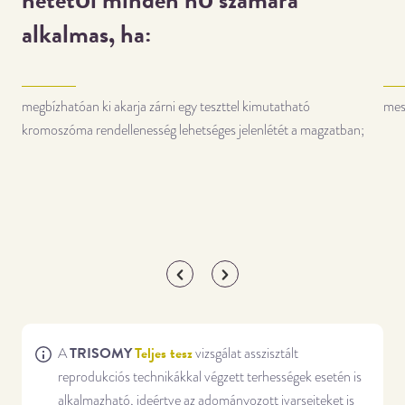
alkalmas, ha:
megbízhatóan ki akarja zárni egy teszttel kimutatható
mes
kromoszóma rendellenesség lehetséges jelenlétét a magzatban;
TRISOMY
Teljes tesz
A
vizsgálat asszisztált
reprodukciós technikákkal végzett terhességek esetén is
alkalmazható, ideértve az adományozott ivarsejteket is