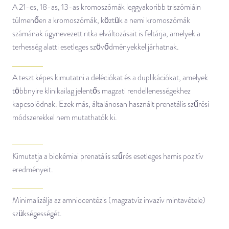
A 21-es, 18-as, 13-as kromoszómák leggyakoribb triszómiáin
túlmenően a kromoszómák, köztük a nemi kromoszómák
számának úgynevezett ritka elváltozásait is feltárja, amelyek a
terhesség alatti esetleges szövődményekkel járhatnak.
A teszt képes kimutatni a deléciókat és a duplikációkat, amelyek
többnyire klinikailag jelentős magzati rendellenességekhez
kapcsolódnak. Ezek más, általánosan használt prenatális szűrési
módszerekkel nem mutathatók ki.
Kimutatja a biokémiai prenatális szűrés esetleges hamis pozitív
eredményeit.
Minimalizálja az amniocentézis (magzatvíz invazív mintavétele)
szükségességét.