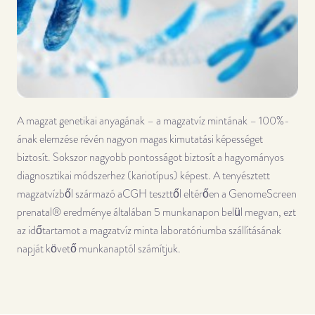
A magzat genetikai anyagának – a magzatvíz mintának – 100%-
ának elemzése révén nagyon magas kimutatási képességet
biztosít. Sokszor nagyobb pontosságot biztosít a hagyományos
diagnosztikai módszerhez (kariotípus) képest. A tenyésztett
magzatvízből származó aCGH teszttől eltérően a GenomeScreen
prenatal® eredménye általában 5 munkanapon belül megvan, ezt
az időtartamot a magzatvíz minta laboratóriumba szállításának
napját követő munkanaptól számítjuk.