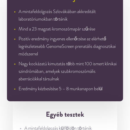
A mintafeldolgozás Szlovákiában akkreditált
laboratóriumokban történik
Mind a 23 magzati kromoszómapár szűrése
Pozitív eredmény ingyenes ellenőrzése az elérhető
legrészletesebb GenomeScreen prenatális diagnosztikai
módszerrel
Nagy kockázatú kimutatás több mint 100 ismert klinikai
szindrómában, amelyek szubkromoszómális
aberrációkkal társulnak
Eredmény kézbesítése 5 – 8 munkanapon belül
Egyéb tesztek
A mintafeldolgozás külföldön történik