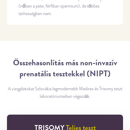
(nőben a pete, férfiban spermium), de többes
terhességben nem.
Összehasonlítás
más non-invazív
prenatális tesztekkel (NIPT)
A vizsgálatokat Szlovákia legmodernebb Medirex és Trisomy teszt
laboratóriumaiban végezzük.
TRISOMY
Teljes teszt