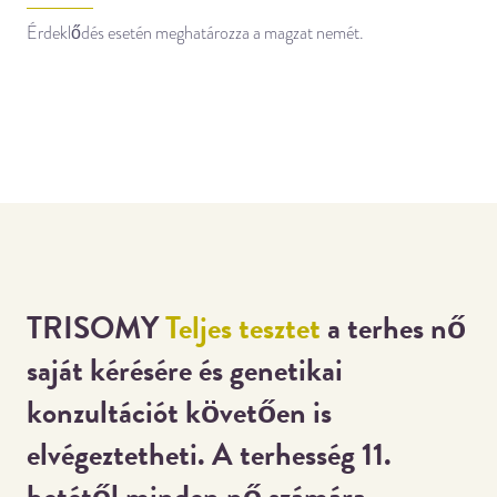
Érdeklődés esetén meghatározza a magzat nemét.
TRISOMY
Teljes tesztet
a terhes nő
saját kérésére és genetikai
konzultációt követően is
elvégeztetheti. A terhesség 11.
hetétől minden nő számára