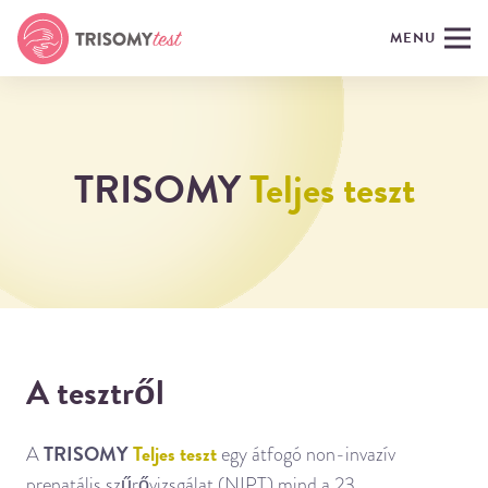
MENU
TRISOMY
Teljes teszt
A tesztről
TRISOMY
Teljes teszt
A
egy átfogó non-invazív
prenatális szűrővizsgálat (NIPT) mind a 23