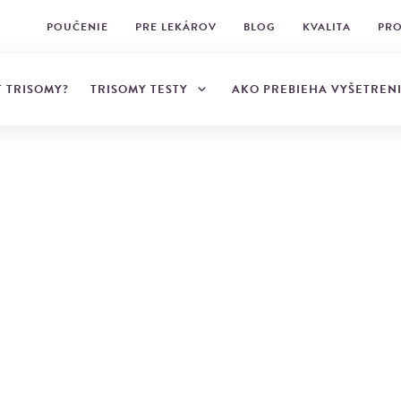
POUČENIE
PRE LEKÁROV
BLOG
KVALITA
PRO
TRISOMY TESTY
Ť TRISOMY?
AKO PREBIEHA VYŠETREN