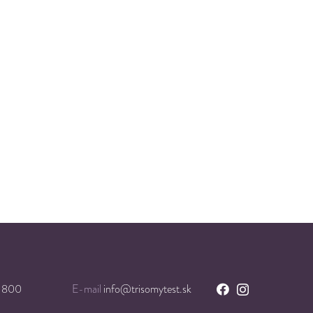
 800
E-mail
info@trisomytest.sk