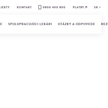
JEKTY
KONTAKT
0800 400 800
PLATBY
SK
IE
SPOLUPRACUJÚCI LEKÁRI
OTÁZKY A ODPOVEDE
REZ