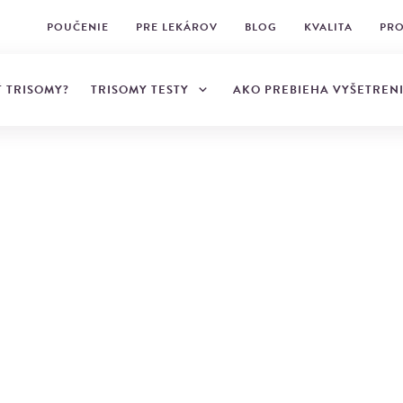
POUČENIE
PRE LEKÁROV
BLOG
KVALITA
PRO
TRISOMY TESTY
Ť TRISOMY?
AKO PREBIEHA VYŠETREN