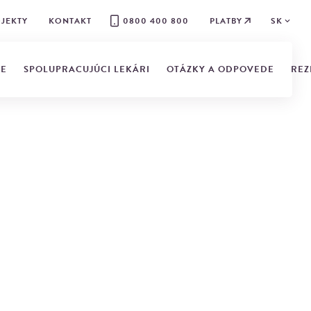
JEKTY
KONTAKT
0800 400 800
PLATBY
SK
IE
SPOLUPRACUJÚCI LEKÁRI
OTÁZKY A ODPOVEDE
REZ