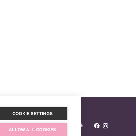
COOKIE SETTINGS
 800
E-mail
info@trisomytest.sk
ALLOW ALL COOKIES