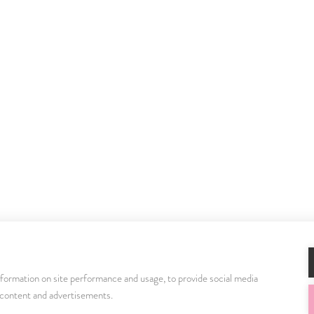
nformation on site performance and usage, to provide social media
Bezplatné klientske centrum
0800 400
 content and advertisements.