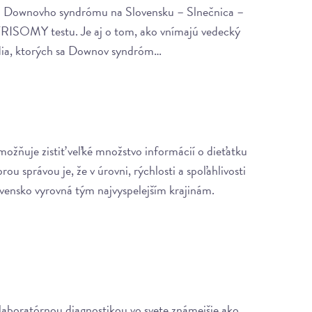
i Downovho syndrómu na Slovensku – Slnečnica –
 TRISOMY testu. Je aj o tom, ako vnímajú vedecký
ľudia, ktorých sa Downov syndróm…
ožňuje zistiť veľké množstvo informácií o dieťatku
u správou je, že v úrovni, rýchlosti a spoľahlivosti
vensko vyrovná tým najvyspelejším krajinám.
 laboratórnou diagnostikou vo svete známejšie ako