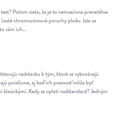
est? Potom viete, že je to neinvazívne prenatálne
na časté chromozómové poruchy plodu. Iste sa
kto vám ich…
stavujú nadstavbu k tým, ktoré sa vykonávajú
ajú poisťovne, aj keď ich presnosť môže byť
ými klasickými. Kedy sa oplatí nadštandard? Jedným