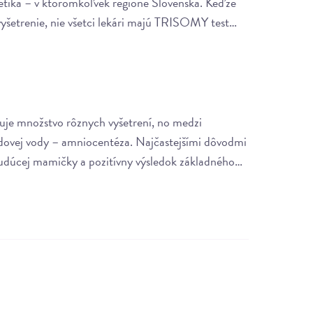
etika – v ktoromkoľvek regióne Slovenska. Keďže
é vyšetrenie, nie všetci lekári majú TRISOMY test…
uje množstvo rôznych vyšetrení, no medzi
odovej vody – amniocentéza. Najčastejšími dôvodmi
 budúcej mamičky a pozitívny výsledok základného…