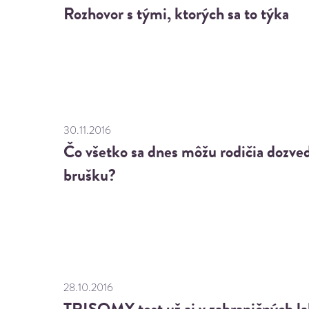
Rozhovor s tými, ktorých sa to týka
30.11.2016
Čo všetko sa dnes môžu rodičia dozved
brušku?
28.10.2016
TRISOMY test už aj v zahraničných la