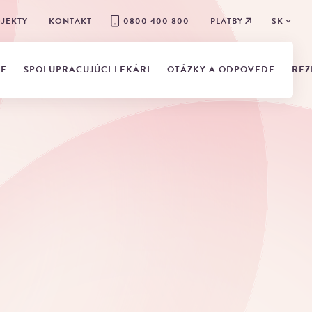
JEKTY
KONTAKT
0800 400 800
PLATBY
SK
IE
SPOLUPRACUJÚCI LEKÁRI
OTÁZKY A ODPOVEDE
REZ