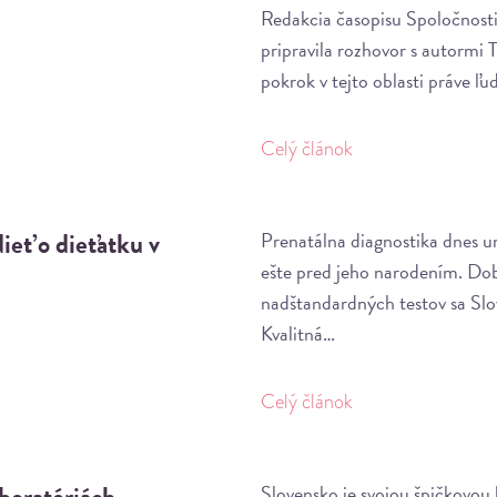
Redakcia časopisu Spoločnost
pripravila rozhovor s autormi
pokrok v tejto oblasti práve 
Celý článok
ieť o dieťatku v
Prenatálna diagnostika dnes um
ešte pred jeho narodením. Dobro
nadštandardných testov sa Slo
Kvalitná…
Celý článok
boratóriách
Slovensko je svojou špičkovou