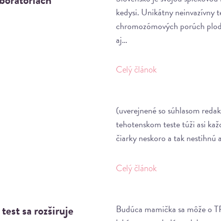
kedysi. Unikátny neinvazívny te
chromozómových porúch plodu 
aj…
Celý článok
(uverejnené so súhlasom redakc
tehotenskom teste túži asi ka
čiarky neskoro a tak nestihnú 
Celý článok
est sa rozširuje
Budúca mamička sa môže o TR