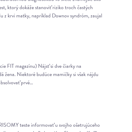
st, ktorý dokáže stanoviť riziko troch častých
z krvi matky, napríklad Downov syndróm, zaujal
ie FIT magazínu) Nájsť si dve čiarky na
ždá žena. Niektoré budúce mamičky si však nájdu
absolvovať prvé…
ISOMY teste informovať u svojho ošetrujúceho