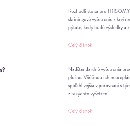
Rozhodli ste sa pre TRISOMY t
skríningové vyšetrenie z krvi 
pýtate, kedy budú výsledky a 
Celý článok
a?
Nadštandardné vyšetrenia pred
plošne. Väčšinou ich nepreplác
spoľahlivejšia v porovnaní s t
z takýchto vyšetrení…
Celý článok