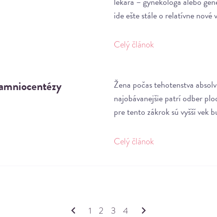
lekára – gynekológa alebo gen
ide ešte stále o relatívne nov
Celý článok
z amniocentézy
Žena počas tehotenstva absolv
najobávanejšie patrí odber pl
pre tento zákrok sú vyšší vek
Celý článok
1
2
3
4