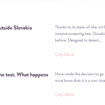
tside Slovakia
Thanks to its state-of-the-art
invasive screening test, Slovak
before. Designed to detect…
Celý článok
the test. What happens
Have made the decision to go
must know that it is a non-inv
Celý článok